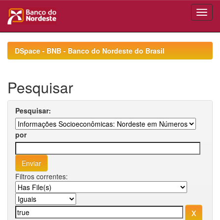
Skip
navigation
DSpace - BNB - Banco do Nordeste do Brasil
Pesquisar
Pesquisar:
por
Filtros correntes: