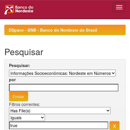
Skip
navigation
DSpace - BNB - Banco do Nordeste do Brasil
Pesquisar
Pesquisar:
por
Filtros correntes: