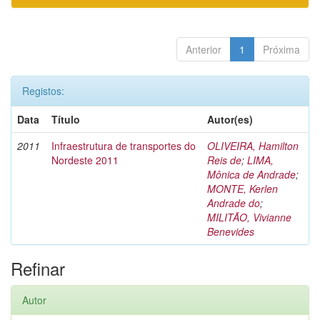
Anterior
1
Próxima
Registos:
Data
Título
Autor(es)
2011
Infraestrutura de transportes do
OLIVEIRA, Hamilton
Nordeste 2011
Reis de
;
LIMA,
Mônica de Andrade
;
MONTE, Kerlen
Andrade do
;
MILITÃO, Vivianne
Benevides
Refinar
Autor