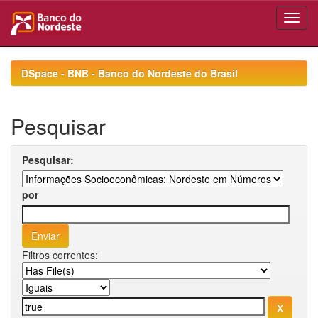
Skip
navigation
DSpace - BNB - Banco do Nordeste do Brasil
Pesquisar
Pesquisar:
por
Filtros correntes: