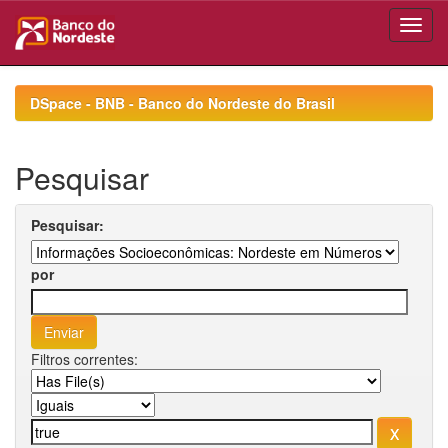
Skip
navigation
DSpace - BNB - Banco do Nordeste do Brasil
Pesquisar
Pesquisar:
por
Filtros correntes: