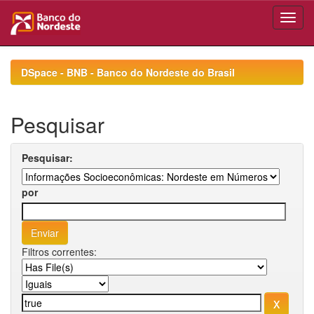
Skip
navigation
DSpace - BNB - Banco do Nordeste do Brasil
Pesquisar
Pesquisar:
por
Filtros correntes: