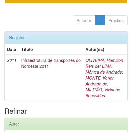
Anterior
1
Próxima
Registos:
Data
Título
Autor(es)
2011
Infraestrutura de transportes do
OLIVEIRA, Hamilton
Nordeste 2011
Reis de
;
LIMA,
Mônica de Andrade
;
MONTE, Kerlen
Andrade do
;
MILITÃO, Vivianne
Benevides
Refinar
Autor