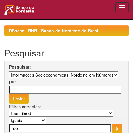
Skip
navigation
DSpace - BNB - Banco do Nordeste do Brasil
Pesquisar
Pesquisar:
por
Filtros correntes: