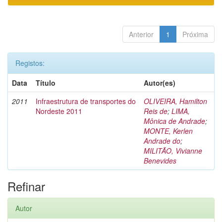
Anterior
1
Próxima
Registos:
Data
Título
Autor(es)
2011
Infraestrutura de transportes do
OLIVEIRA, Hamilton
Nordeste 2011
Reis de
;
LIMA,
Mônica de Andrade
;
MONTE, Kerlen
Andrade do
;
MILITÃO, Vivianne
Benevides
Refinar
Autor