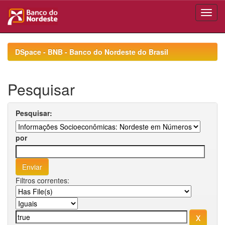
Skip
navigation
DSpace - BNB - Banco do Nordeste do Brasil
Pesquisar
Pesquisar:
por
Filtros correntes: