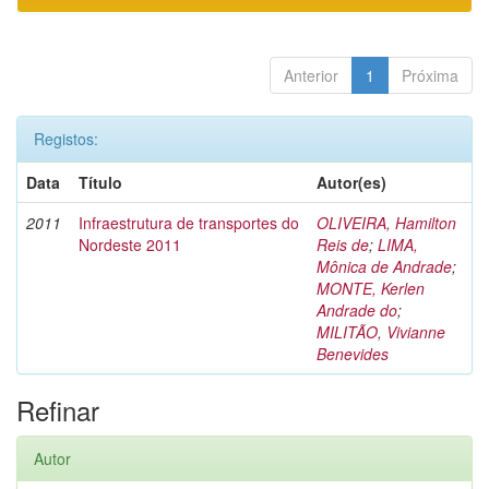
Anterior
1
Próxima
Registos:
Data
Título
Autor(es)
2011
Infraestrutura de transportes do
OLIVEIRA, Hamilton
Nordeste 2011
Reis de
;
LIMA,
Mônica de Andrade
;
MONTE, Kerlen
Andrade do
;
MILITÃO, Vivianne
Benevides
Refinar
Autor