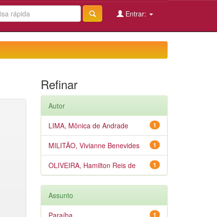
Entrar:
Refinar
Autor
LIMA, Mônica de Andrade
1
MILITÃO, Vivianne Benevides
1
OLIVEIRA, Hamilton Reis de
1
Assunto
Paraíba
1