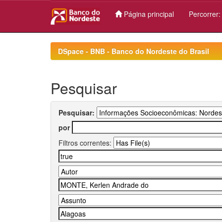
Página principal
Percorrer
Skip
navigation
DSpace - BNB - Banco do Nordeste do Brasil
Pesquisar
Pesquisar:
por
Filtros correntes: