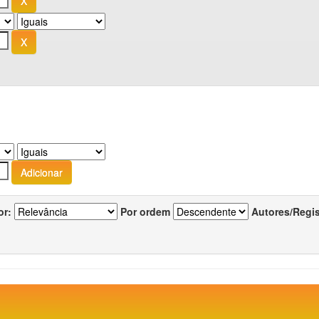
or:
Por ordem
Autores/Regi