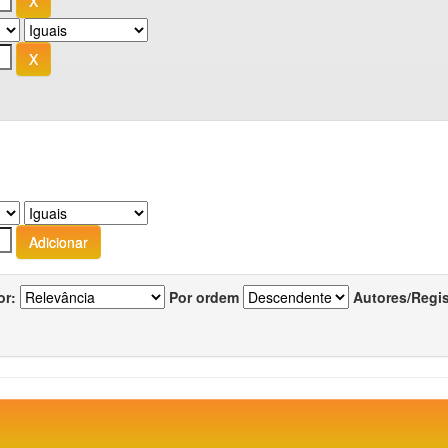
or:
Por ordem
Autores/Regi