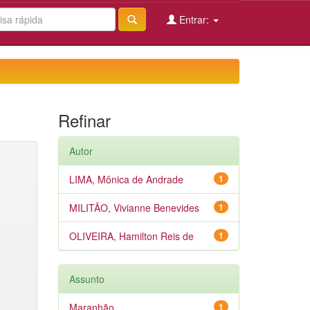
Entrar:
Refinar
Autor
LIMA, Mônica de Andrade
1
MILITÃO, Vivianne Benevides
1
OLIVEIRA, Hamilton Reis de
1
Assunto
Maranhão
1