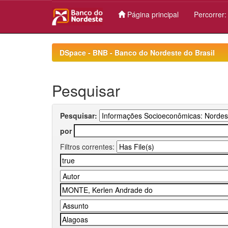
Página principal
Percorrer
Skip
navigation
DSpace - BNB - Banco do Nordeste do Brasil
Pesquisar
Pesquisar:
por
Filtros correntes: