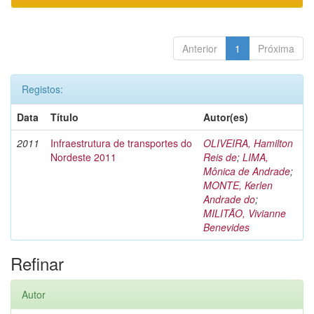
Anterior
1
Próxima
Registos:
Data
Título
Autor(es)
2011
Infraestrutura de transportes do
OLIVEIRA, Hamilton
Nordeste 2011
Reis de
;
LIMA,
Mônica de Andrade
;
MONTE, Kerlen
Andrade do
;
MILITÃO, Vivianne
Benevides
Refinar
Autor