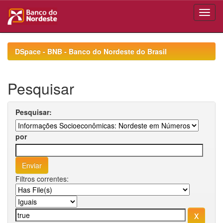
Skip
navigation
DSpace - BNB - Banco do Nordeste do Brasil
Pesquisar
Pesquisar:
por
Filtros correntes: