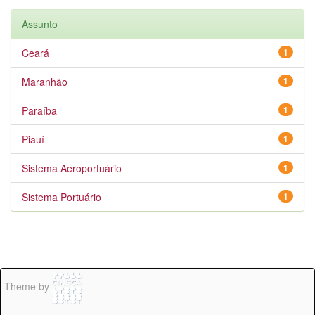
Assunto
Ceará
1
Maranhão
1
Paraíba
1
Piauí
1
Sistema Aeroportuário
1
Sistema Portuário
1
Theme by