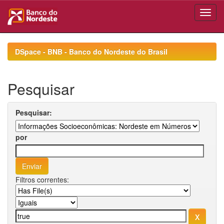
Skip
navigation
DSpace - BNB - Banco do Nordeste do Brasil
Pesquisar
Pesquisar:
por
Filtros correntes: