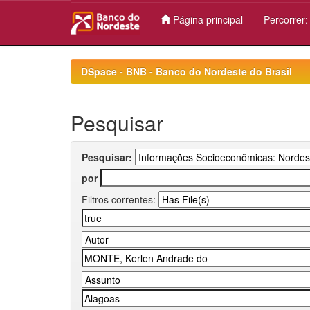
Página principal
Percorrer
Skip
navigation
DSpace - BNB - Banco do Nordeste do Brasil
Pesquisar
Pesquisar:
por
Filtros correntes: