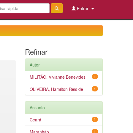
Entrar:
Refinar
Autor
MILITÃO, Vivianne Benevides
1
OLIVEIRA, Hamilton Reis de
1
Assunto
Ceará
1
Maranhão
1