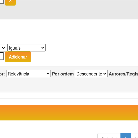
or:
Por ordem
Autores/Regi