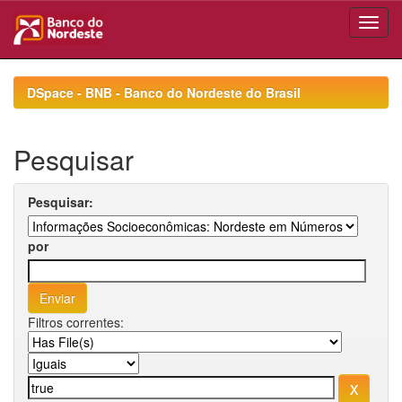
Skip
navigation
DSpace - BNB - Banco do Nordeste do Brasil
Pesquisar
Pesquisar:
por
Filtros correntes: