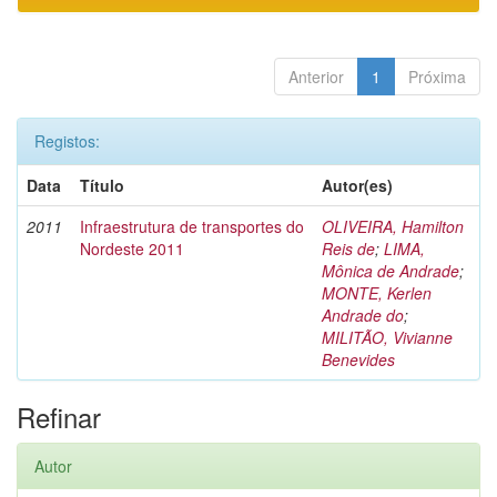
Anterior
1
Próxima
Registos:
Data
Título
Autor(es)
2011
Infraestrutura de transportes do
OLIVEIRA, Hamilton
Nordeste 2011
Reis de
;
LIMA,
Mônica de Andrade
;
MONTE, Kerlen
Andrade do
;
MILITÃO, Vivianne
Benevides
Refinar
Autor