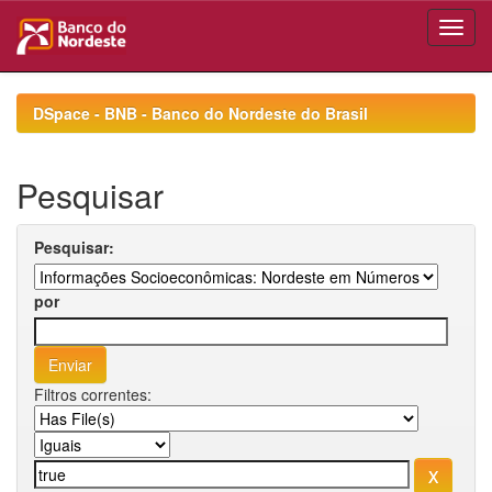
Skip
navigation
DSpace - BNB - Banco do Nordeste do Brasil
Pesquisar
Pesquisar:
por
Filtros correntes: