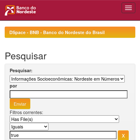
Skip
navigation
DSpace - BNB - Banco do Nordeste do Brasil
Pesquisar
Pesquisar:
por
Filtros correntes: