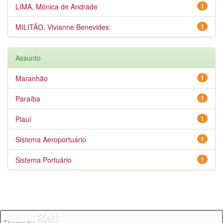
LIMA, Mônica de Andrade
1
MILITÃO, Vivianne Benevides
1
Assunto
Maranhão
1
Paraíba
1
Piauí
1
Sistema Aeroportuário
1
Sistema Portuário
1