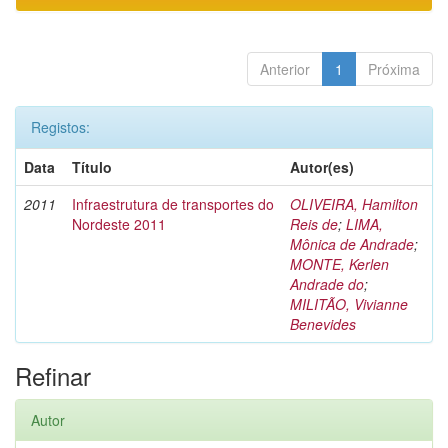
Anterior
1
Próxima
Registos:
Data
Título
Autor(es)
2011
Infraestrutura de transportes do
OLIVEIRA, Hamilton
Nordeste 2011
Reis de
;
LIMA,
Mônica de Andrade
;
MONTE, Kerlen
Andrade do
;
MILITÃO, Vivianne
Benevides
Refinar
Autor