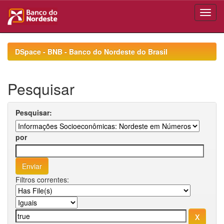
Skip
navigation
DSpace - BNB - Banco do Nordeste do Brasil
Pesquisar
Pesquisar:
por
Filtros correntes: