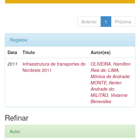
Anterior
1
Próxima
Registos:
Data
Título
Autor(es)
2011
Infraestrutura de transportes do
OLIVEIRA, Hamilton
Nordeste 2011
Reis de
;
LIMA,
Mônica de Andrade
;
MONTE, Kerlen
Andrade do
;
MILITÃO, Vivianne
Benevides
Refinar
Autor