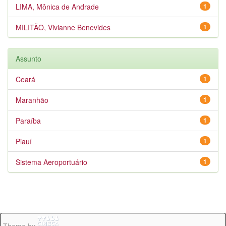
LIMA, Mônica de Andrade
1
MILITÃO, Vivianne Benevides
1
Assunto
Ceará
1
Maranhão
1
Paraíba
1
Piauí
1
Sistema Aeroportuário
1