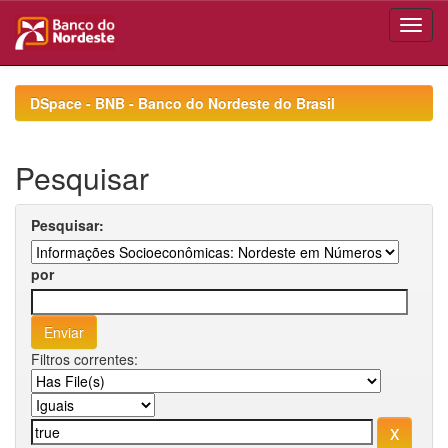
Skip
navigation
DSpace - BNB - Banco do Nordeste do Brasil
Pesquisar
Pesquisar:
por
Filtros correntes: