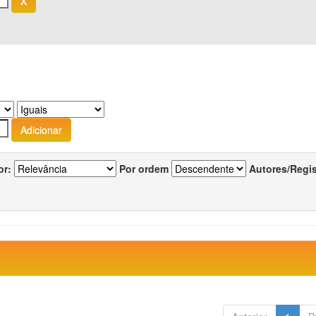
or:
Por ordem
Autores/Regi