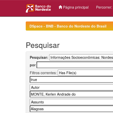
Página principal
Percorrer
Skip
navigation
DSpace - BNB - Banco do Nordeste do Brasil
Pesquisar
Pesquisar:
por
Filtros correntes: