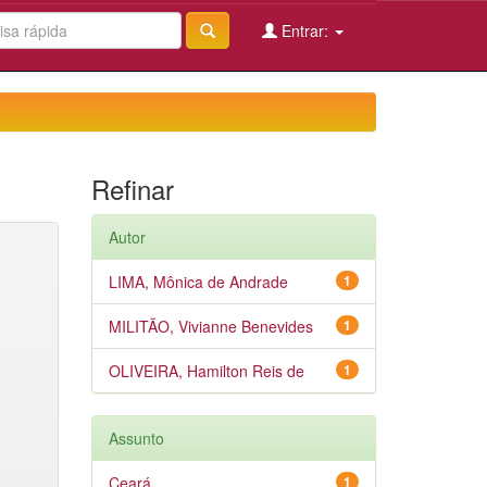
Entrar:
Refinar
Autor
LIMA, Mônica de Andrade
1
MILITÃO, Vivianne Benevides
1
OLIVEIRA, Hamilton Reis de
1
Assunto
Ceará
1