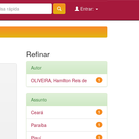
Entrar:
Refinar
Autor
OLIVEIRA, Hamilton Reis de
1
Assunto
Ceará
1
Paraíba
1
Piauí
1