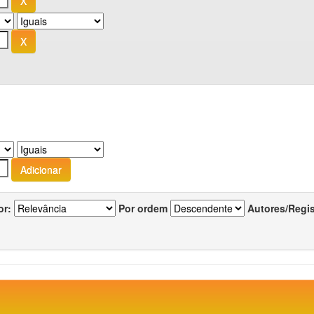
or:
Por ordem
Autores/Regi