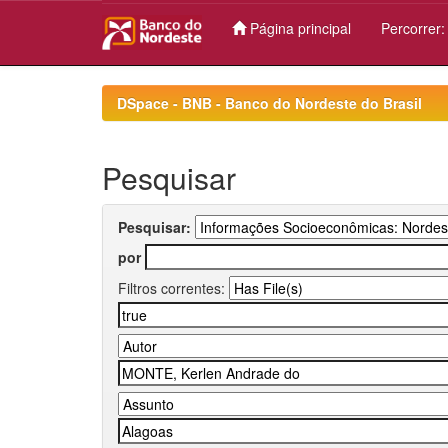
Página principal
Percorrer
Skip
navigation
DSpace - BNB - Banco do Nordeste do Brasil
Pesquisar
Pesquisar:
por
Filtros correntes: