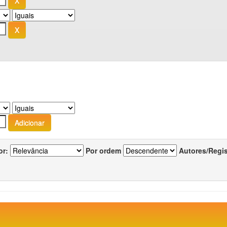
or:
Por ordem
Autores/Regi