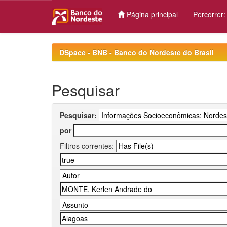
Página principal
Percorrer
Skip
navigation
DSpace - BNB - Banco do Nordeste do Brasil
Pesquisar
Pesquisar:
por
Filtros correntes: