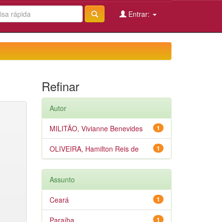
Entrar:
Refinar
Autor
MILITÃO, Vivianne Benevides
1
OLIVEIRA, Hamilton Reis de
1
Assunto
Ceará
1
Paraíba
1