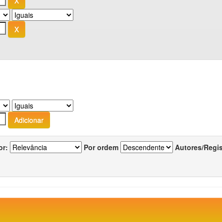
or:
Por ordem
Autores/Regi