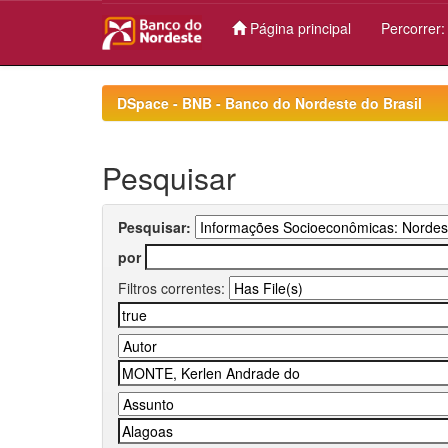
Página principal
Percorrer
Skip
navigation
DSpace - BNB - Banco do Nordeste do Brasil
Pesquisar
Pesquisar:
por
Filtros correntes: