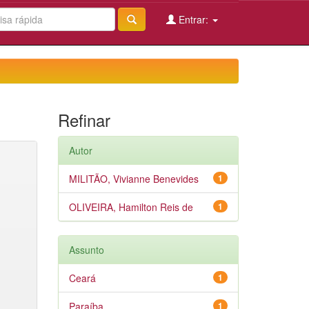
Entrar:
Refinar
Autor
MILITÃO, Vivianne Benevides
1
OLIVEIRA, Hamilton Reis de
1
Assunto
Ceará
1
Paraíba
1