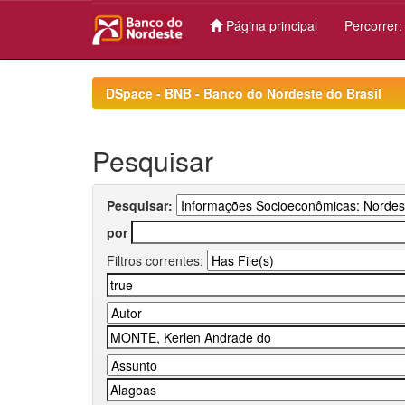
Página principal
Percorrer
Skip
navigation
DSpace - BNB - Banco do Nordeste do Brasil
Pesquisar
Pesquisar:
por
Filtros correntes: