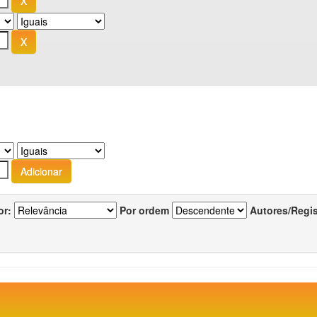
or:
Por ordem
Autores/Regi