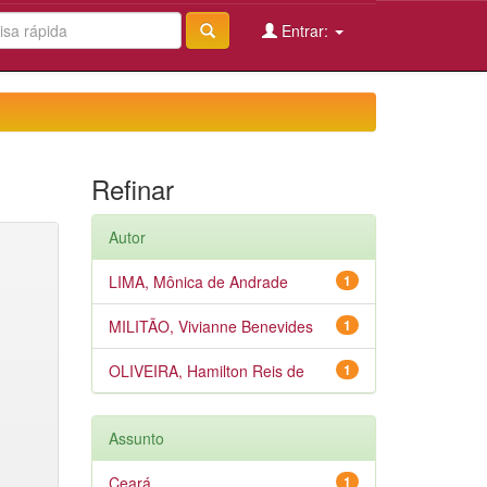
Entrar:
Refinar
Autor
LIMA, Mônica de Andrade
1
MILITÃO, Vivianne Benevides
1
OLIVEIRA, Hamilton Reis de
1
Assunto
Ceará
1