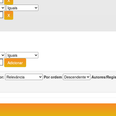
or:
Por ordem
Autores/Regi