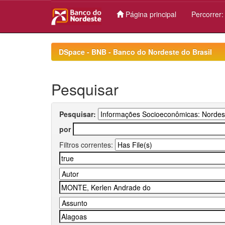
Página principal
Percorrer
Skip
navigation
DSpace - BNB - Banco do Nordeste do Brasil
Pesquisar
Pesquisar:
por
Filtros correntes: