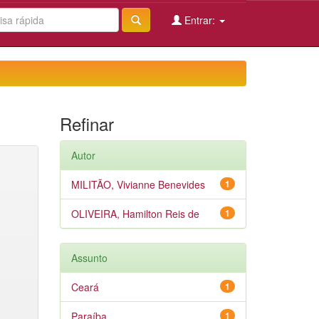
Entrar:
Refinar
Autor
MILITÃO, Vivianne Benevides
1
OLIVEIRA, Hamilton Reis de
1
Assunto
Ceará
1
Paraíba
1