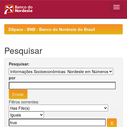
Skip
navigation
DSpace - BNB - Banco do Nordeste do Brasil
Pesquisar
Pesquisar:
por
Filtros correntes: