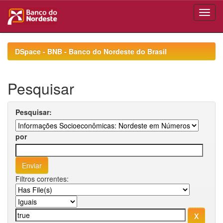
Skip
navigation
DSpace - BNB - Banco do Nordeste do Brasil
Pesquisar
Pesquisar:
por
Filtros correntes: