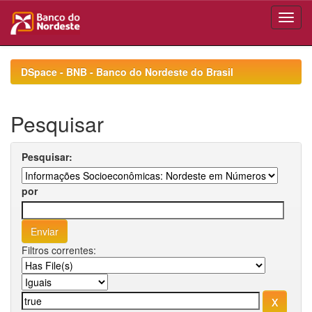
Skip
navigation
DSpace - BNB - Banco do Nordeste do Brasil
Pesquisar
Pesquisar:
por
Filtros correntes: