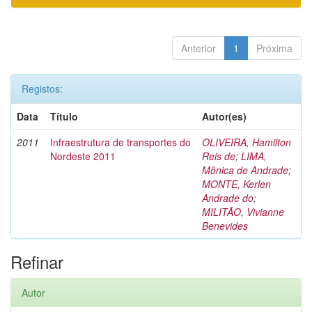
Anterior
1
Próxima
Registos:
Data
Título
Autor(es)
2011
Infraestrutura de transportes do
OLIVEIRA, Hamilton
Nordeste 2011
Reis de
;
LIMA,
Mônica de Andrade
;
MONTE, Kerlen
Andrade do
;
MILITÃO, Vivianne
Benevides
Refinar
Autor