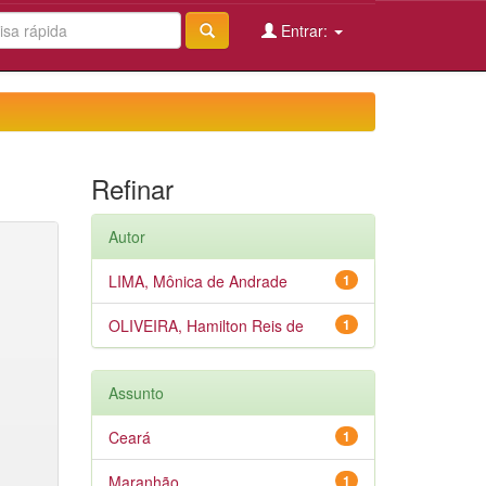
Entrar:
Refinar
Autor
LIMA, Mônica de Andrade
1
OLIVEIRA, Hamilton Reis de
1
Assunto
Ceará
1
Maranhão
1