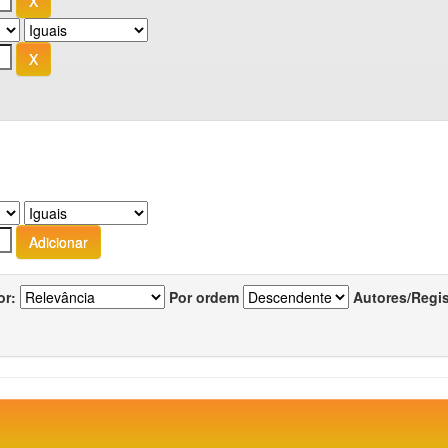
or:
Por ordem
Autores/Regi