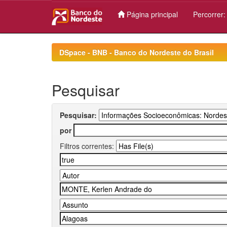
Página principal
Percorrer
Skip
navigation
DSpace - BNB - Banco do Nordeste do Brasil
Pesquisar
Pesquisar:
por
Filtros correntes: