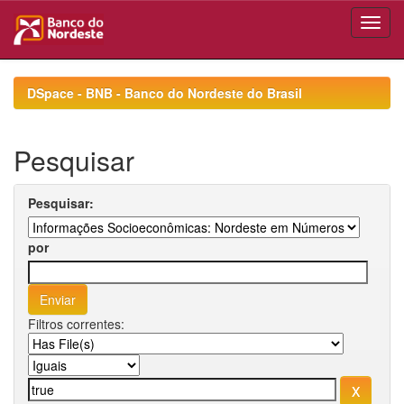
Skip
navigation
DSpace - BNB - Banco do Nordeste do Brasil
Pesquisar
Pesquisar:
por
Filtros correntes: