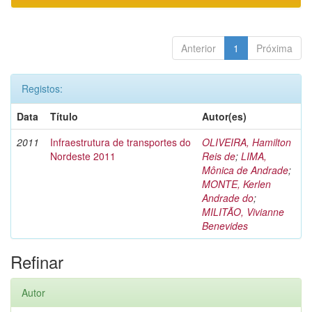
Anterior
1
Próxima
Registos:
Data
Título
Autor(es)
2011
Infraestrutura de transportes do
OLIVEIRA, Hamilton
Nordeste 2011
Reis de
;
LIMA,
Mônica de Andrade
;
MONTE, Kerlen
Andrade do
;
MILITÃO, Vivianne
Benevides
Refinar
Autor