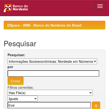
Skip
navigation
DSpace - BNB - Banco do Nordeste do Brasil
Pesquisar
Pesquisar:
por
Filtros correntes: