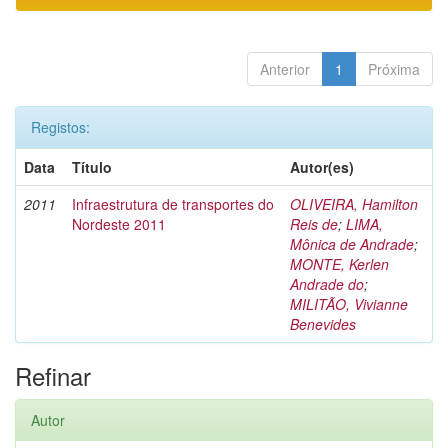
Anterior
1
Próxima
Registos:
Data
Título
Autor(es)
2011
Infraestrutura de transportes do
OLIVEIRA, Hamilton
Nordeste 2011
Reis de
;
LIMA,
Mônica de Andrade
;
MONTE, Kerlen
Andrade do
;
MILITÃO, Vivianne
Benevides
Refinar
Autor