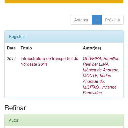
Anterior
1
Próxima
Registos:
Data
Título
Autor(es)
2011
Infraestrutura de transportes do
OLIVEIRA, Hamilton
Nordeste 2011
Reis de
;
LIMA,
Mônica de Andrade
;
MONTE, Kerlen
Andrade do
;
MILITÃO, Vivianne
Benevides
Refinar
Autor