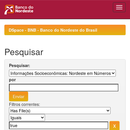
Skip
navigation
DSpace - BNB - Banco do Nordeste do Brasil
Pesquisar
Pesquisar:
por
Filtros correntes: