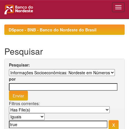
Skip
navigation
DSpace - BNB - Banco do Nordeste do Brasil
Pesquisar
Pesquisar:
por
Filtros correntes: