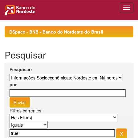
Skip
navigation
DSpace - BNB - Banco do Nordeste do Brasil
Pesquisar
Pesquisar:
por
Filtros correntes: