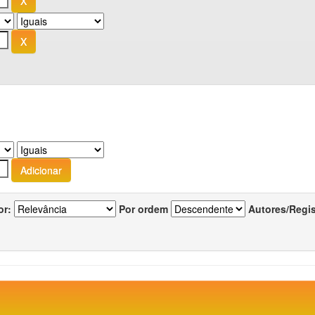
or:
Por ordem
Autores/Regi