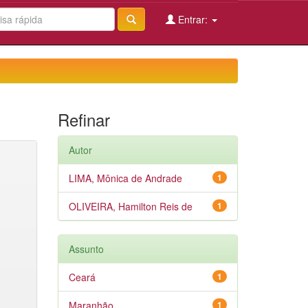
Entrar:
Refinar
Autor
LIMA, Mônica de Andrade
1
OLIVEIRA, Hamilton Reis de
1
Assunto
Ceará
1
Maranhão
1