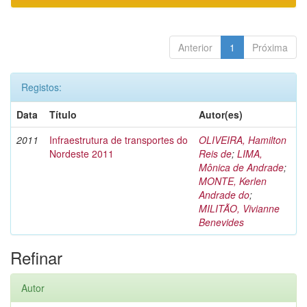
Anterior
1
Próxima
Registos:
Data
Título
Autor(es)
2011
Infraestrutura de transportes do
OLIVEIRA, Hamilton
Nordeste 2011
Reis de
;
LIMA,
Mônica de Andrade
;
MONTE, Kerlen
Andrade do
;
MILITÃO, Vivianne
Benevides
Refinar
Autor