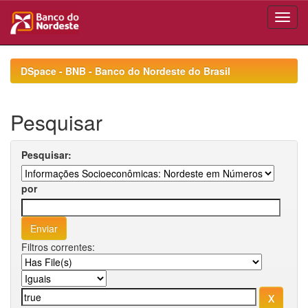
Skip
navigation
DSpace - BNB - Banco do Nordeste do Brasil
Pesquisar
Pesquisar:
por
Filtros correntes: