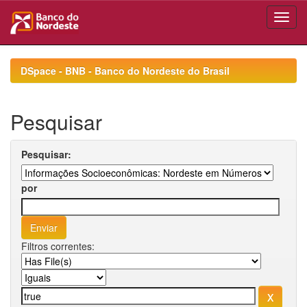
Skip
navigation
DSpace - BNB - Banco do Nordeste do Brasil
Pesquisar
Pesquisar:
por
Filtros correntes: