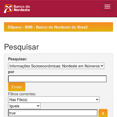
Skip
navigation
DSpace - BNB - Banco do Nordeste do Brasil
Pesquisar
Pesquisar:
por
Filtros correntes: