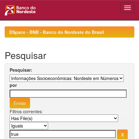
Skip
navigation
DSpace - BNB - Banco do Nordeste do Brasil
Pesquisar
Pesquisar:
por
Filtros correntes: