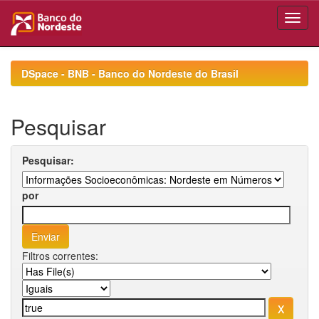
Skip
navigation
DSpace - BNB - Banco do Nordeste do Brasil
Pesquisar
Pesquisar:
por
Filtros correntes: