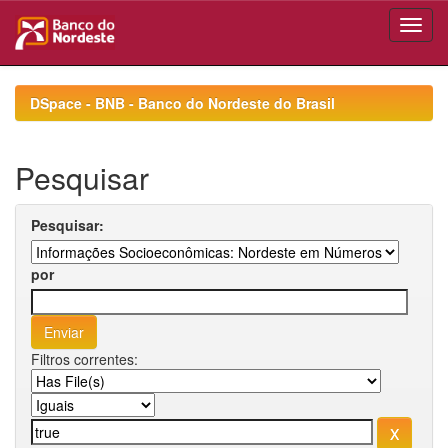
Skip
navigation
DSpace - BNB - Banco do Nordeste do Brasil
Pesquisar
Pesquisar:
por
Filtros correntes: