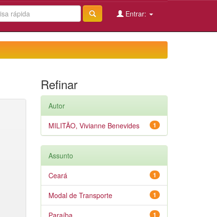
Entrar:
Refinar
Autor
MILITÃO, Vivianne Benevides
1
Assunto
Ceará
1
Modal de Transporte
1
Paraíba
1