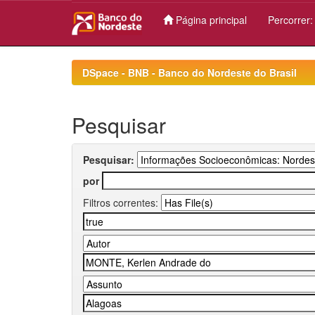
Página principal
Percorrer
Skip
navigation
DSpace - BNB - Banco do Nordeste do Brasil
Pesquisar
Pesquisar:
por
Filtros correntes: