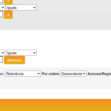
or:
Por ordem
Autores/Regi