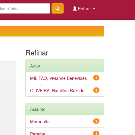
Entrar:
Refinar
Autor
MILITÃO, Vivianne Benevides
1
OLIVEIRA, Hamilton Reis de
1
Assunto
Maranhão
1
Paraíba
1