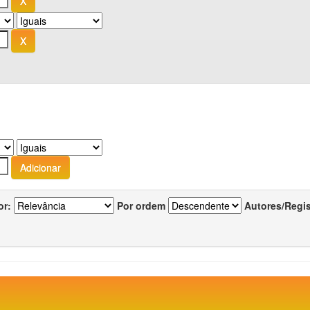
or:
Por ordem
Autores/Regi