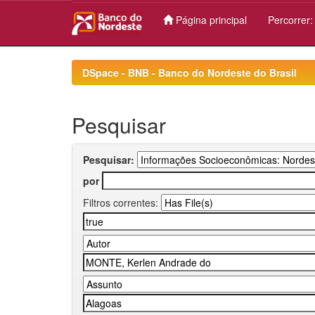
Página principal
Percorrer
Skip
navigation
DSpace - BNB - Banco do Nordeste do Brasil
Pesquisar
Pesquisar:
por
Filtros correntes: