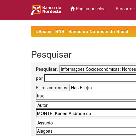
Página principal
Percorrer
Skip
navigation
DSpace - BNB - Banco do Nordeste do Brasil
Pesquisar
Pesquisar:
por
Filtros correntes: