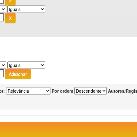
or:
Por ordem
Autores/Regi