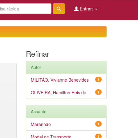
Entrar:
Refinar
Autor
MILITÃO, Vivianne Benevides
1
OLIVEIRA, Hamilton Reis de
1
Assunto
Maranhão
1
Modal de Transporte
1