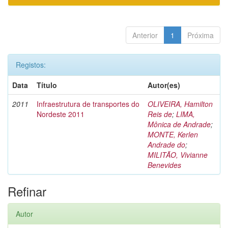
Anterior
1
Próxima
Registos:
Data
Título
Autor(es)
2011
Infraestrutura de transportes do
OLIVEIRA, Hamilton
Nordeste 2011
Reis de
;
LIMA,
Mônica de Andrade
;
MONTE, Kerlen
Andrade do
;
MILITÃO, Vivianne
Benevides
Refinar
Autor