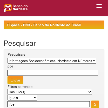
Skip
navigation
DSpace - BNB - Banco do Nordeste do Brasil
Pesquisar
Pesquisar:
por
Filtros correntes: