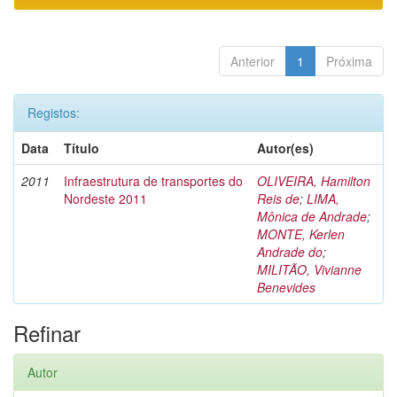
Anterior
1
Próxima
Registos:
Data
Título
Autor(es)
2011
Infraestrutura de transportes do
OLIVEIRA, Hamilton
Nordeste 2011
Reis de
;
LIMA,
Mônica de Andrade
;
MONTE, Kerlen
Andrade do
;
MILITÃO, Vivianne
Benevides
Refinar
Autor