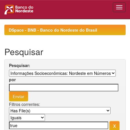
Skip
navigation
DSpace - BNB - Banco do Nordeste do Brasil
Pesquisar
Pesquisar:
por
Filtros correntes: