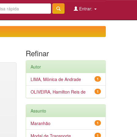
Entrar:
Refinar
Autor
LIMA, Mônica de Andrade
1
OLIVEIRA, Hamilton Reis de
1
Assunto
Maranhão
1
Modal de Transporte
1