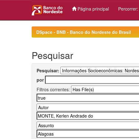
Página principal
Percorrer
Skip
navigation
DSpace - BNB - Banco do Nordeste do Brasil
Pesquisar
Pesquisar:
por
Filtros correntes: