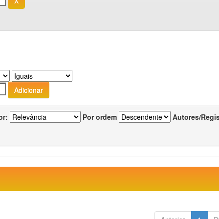
or:
Por ordem
Autores/Regi