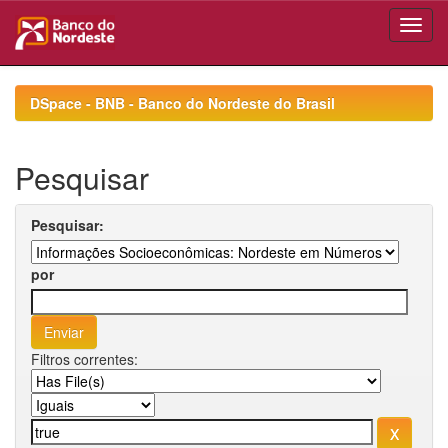
Skip
navigation
DSpace - BNB - Banco do Nordeste do Brasil
Pesquisar
Pesquisar:
por
Filtros correntes: