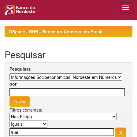
Skip
navigation
DSpace - BNB - Banco do Nordeste do Brasil
Pesquisar
Pesquisar:
por
Filtros correntes: