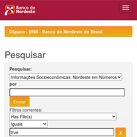
Skip
navigation
DSpace - BNB - Banco do Nordeste do Brasil
Pesquisar
Pesquisar:
por
Filtros correntes: