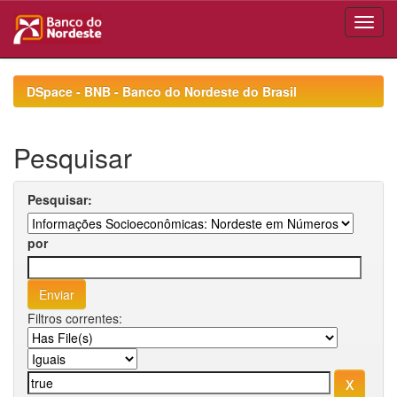
Skip
navigation
DSpace - BNB - Banco do Nordeste do Brasil
Pesquisar
Pesquisar:
por
Filtros correntes: