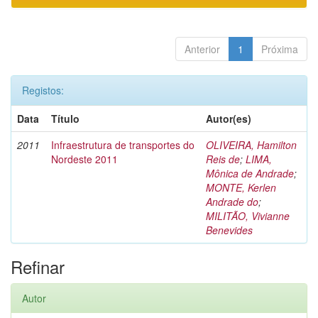
Anterior
1
Próxima
Registos:
Data
Título
Autor(es)
2011
Infraestrutura de transportes do
OLIVEIRA, Hamilton
Nordeste 2011
Reis de
;
LIMA,
Mônica de Andrade
;
MONTE, Kerlen
Andrade do
;
MILITÃO, Vivianne
Benevides
Refinar
Autor