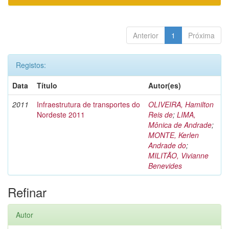
Anterior
1
Próxima
Registos:
Data
Título
Autor(es)
2011
Infraestrutura de transportes do
OLIVEIRA, Hamilton
Nordeste 2011
Reis de
;
LIMA,
Mônica de Andrade
;
MONTE, Kerlen
Andrade do
;
MILITÃO, Vivianne
Benevides
Refinar
Autor