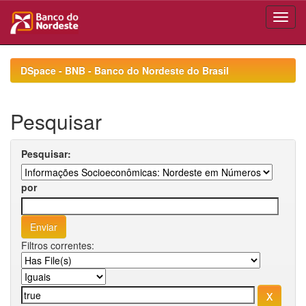
Skip
navigation
DSpace - BNB - Banco do Nordeste do Brasil
Pesquisar
Pesquisar:
por
Filtros correntes: